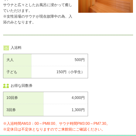
呂
サウナと広々としたお風呂に浸かって癒し
ていただけます。
※女性浴場のサウナが現在故障中の為、入
ア
浴のみとなります。
ク
セ
ス
入浴料
お
大人
500円
問
い
子ども
150円（小学生）
合
わ
お得な回数券
せ
10回券
4,000円
宿
3回券
1,300円
泊
の
※入浴時間AM10：00～PM8:00、サウナ時間PM3:00～PM7:30。
ご
※定休日は不定休となりますのでご来館前にご確認ください。
予