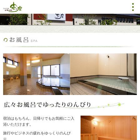
ト
ッ
プ
ペ
ー
ジ
ご
宿
泊
お
料
理
宿泊はもちろん、日帰りでもお気軽にご入
浴いただけます。
お
旅行やビジネスの疲れをゆっくりのんび
風
り、